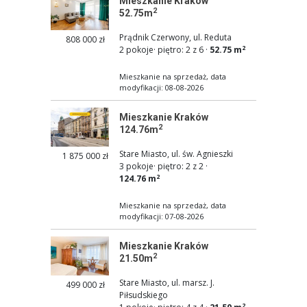
Mieszkanie Kraków
2
52.75m
Prądnik Czerwony, ul. Reduta
808 000 zł
2
2 pokoje
·
piętro: 2 z 6
·
52.75 m
Mieszkanie na sprzedaż, data
modyfikacji: 08-08-2026
Mieszkanie Kraków
2
124.76m
Stare Miasto, ul. św. Agnieszki
1 875 000 zł
3 pokoje
·
piętro: 2 z 2
·
2
124.76 m
Mieszkanie na sprzedaż, data
modyfikacji: 07-08-2026
Mieszkanie Kraków
2
21.50m
Stare Miasto, ul. marsz. J.
499 000 zł
Piłsudskiego
2