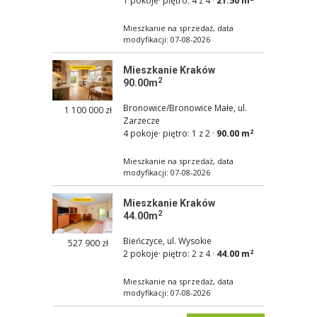
1 pokoje
·
piętro: 4 z 4
·
21.50 m
Mieszkanie na sprzedaż, data
modyfikacji: 07-08-2026
Mieszkanie Kraków
2
90.00m
Bronowice/Bronowice Małe, ul.
1 100 000 zł
Zarzecze
2
4 pokoje
·
piętro: 1 z 2
·
90.00 m
Mieszkanie na sprzedaż, data
modyfikacji: 07-08-2026
Mieszkanie Kraków
2
44.00m
Bieńczyce, ul. Wysokie
527 900 zł
2
2 pokoje
·
piętro: 2 z 4
·
44.00 m
Mieszkanie na sprzedaż, data
modyfikacji: 07-08-2026