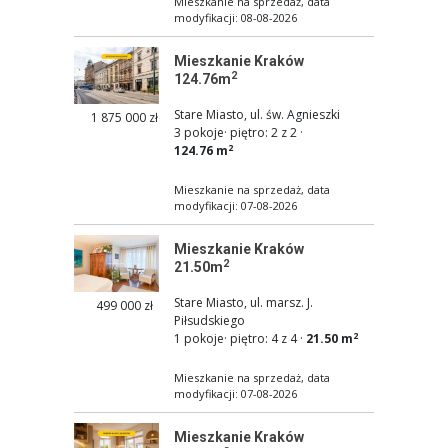
Mieszkanie na sprzedaż, data
modyfikacji: 08-08-2026
Mieszkanie Kraków
2
124.76m
Stare Miasto, ul. św. Agnieszki
1 875 000 zł
3 pokoje
·
piętro: 2 z 2
·
2
124.76 m
Mieszkanie na sprzedaż, data
modyfikacji: 07-08-2026
Mieszkanie Kraków
2
21.50m
Stare Miasto, ul. marsz. J.
499 000 zł
Piłsudskiego
2
1 pokoje
·
piętro: 4 z 4
·
21.50 m
Mieszkanie na sprzedaż, data
modyfikacji: 07-08-2026
Mieszkanie Kraków