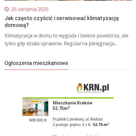
25 sierpnia 2025
Jak często czyścić i serwisować klimatyzację
domową?
Klimatyzacja w domu to wygoda i świeże powietrze, ale
tylko gdy działa sprawnie. Regularna pielęgnacja...
Ogłoszenia mieszkaniowe
Mieszkanie Kraków
2
52.75m
Prądnik Czerwony, ul. Reduta
808 000 zł
2
2 pokoje
·
piętro: 2 z 6
·
52.75 m