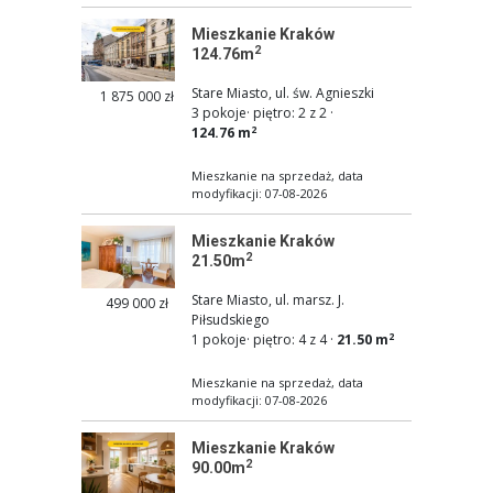
Mieszkanie Kraków
2
124.76m
Stare Miasto, ul. św. Agnieszki
1 875 000 zł
3 pokoje
·
piętro: 2 z 2
·
2
124.76 m
Mieszkanie na sprzedaż, data
modyfikacji: 07-08-2026
Mieszkanie Kraków
2
21.50m
Stare Miasto, ul. marsz. J.
499 000 zł
Piłsudskiego
2
1 pokoje
·
piętro: 4 z 4
·
21.50 m
Mieszkanie na sprzedaż, data
modyfikacji: 07-08-2026
Mieszkanie Kraków
2
90.00m