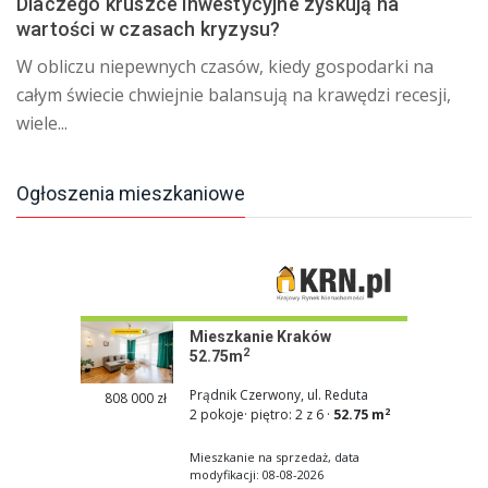
Dlaczego kruszce inwestycyjne zyskują na
wartości w czasach kryzysu?
W obliczu niepewnych czasów, kiedy gospodarki na
całym świecie chwiejnie balansują na krawędzi recesji,
wiele...
Ogłoszenia mieszkaniowe
Mieszkanie Kraków
2
52.75m
Prądnik Czerwony, ul. Reduta
808 000 zł
2
2 pokoje
·
piętro: 2 z 6
·
52.75 m
Mieszkanie na sprzedaż, data
modyfikacji: 08-08-2026