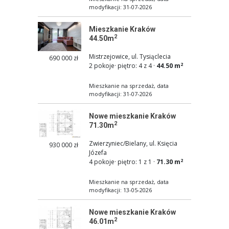
modyfikacji: 31-07-2026
Mieszkanie Kraków
2
44.50m
Mistrzejowice, ul. Tysiąclecia
690 000 zł
2
2 pokoje
·
piętro: 4 z 4
·
44.50 m
Mieszkanie na sprzedaż, data
modyfikacji: 31-07-2026
Nowe mieszkanie Kraków
2
71.30m
Zwierzyniec/Bielany, ul. Księcia
930 000 zł
Józefa
2
4 pokoje
·
piętro: 1 z 1
·
71.30 m
Mieszkanie na sprzedaż, data
modyfikacji: 13-05-2026
Nowe mieszkanie Kraków
2
46.01m