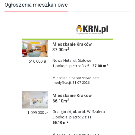
Ogłoszenia mieszkaniowe
Mieszkanie Kraków
2
37.00m
Nowa Huta, ul. Stalowe
510 000 zł
2
1 pokoje
·
piętro: 3 z 5
·
37.00 m
Mieszkanie na sprzedaż, data
modyfikacji: 31-07-2026
Mieszkanie Kraków
2
66.10m
Grzegórzki, ul. prof. W. Szafera
1 099 000 zł
3 pokoje
·
piętro: 2 z 11
·
2
66.10 m
Mieszkanie na sprzedaż, data