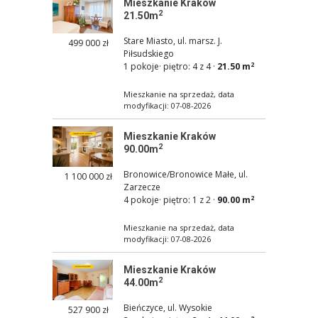
Mieszkanie Kraków
2
21.50m
Stare Miasto, ul. marsz. J.
499 000 zł
Piłsudskiego
2
1 pokoje
·
piętro: 4 z 4
·
21.50 m
Mieszkanie na sprzedaż, data
modyfikacji: 07-08-2026
Mieszkanie Kraków
2
90.00m
Bronowice/Bronowice Małe, ul.
1 100 000 zł
Zarzecze
2
4 pokoje
·
piętro: 1 z 2
·
90.00 m
Mieszkanie na sprzedaż, data
modyfikacji: 07-08-2026
Mieszkanie Kraków
2
44.00m
Bieńczyce, ul. Wysokie
527 900 zł