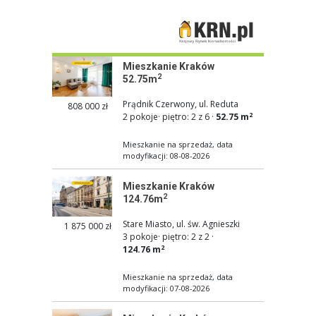
Mieszkanie Kraków
2
52.75m
Prądnik Czerwony, ul. Reduta
808 000 zł
2
2 pokoje
·
piętro: 2 z 6
·
52.75 m
Mieszkanie na sprzedaż, data
modyfikacji: 08-08-2026
Mieszkanie Kraków
2
124.76m
Stare Miasto, ul. św. Agnieszki
1 875 000 zł
3 pokoje
·
piętro: 2 z 2
·
2
124.76 m
Mieszkanie na sprzedaż, data
modyfikacji: 07-08-2026